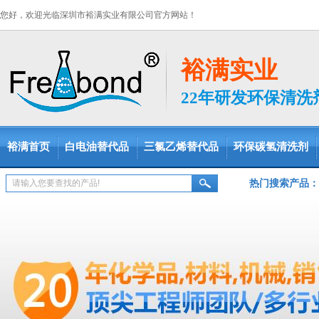
您好，欢迎光临深圳市裕满实业有限公司官方网站！
裕满实业
22年研发环保清
裕满首页
白电油替代品
三氯乙烯替代品
环保碳氢清洗剂
热门搜索产品：
脱脂剂