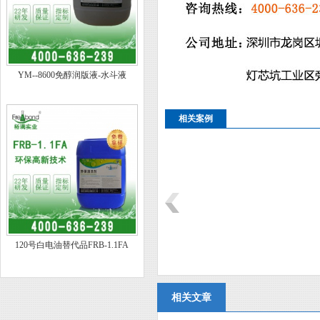
YM--8600免醇润版液-水斗液
相关案例
120号白电油替代品FRB-1.1FA
相关文章