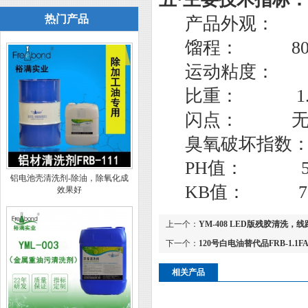
热门产品
产品外观： 
馏程： 80--
运动粘度： 0
比重： 1.01
闪点： 
臭氧破坏指数：
PH值： 5-
铝电池壳清洗剂-除油，除氧化成
KB值： 7
效果好
上一个：
YM-408 LED版残胶清洗，
下一个：
120号白电油替代品FRB-1.1F
相关产品