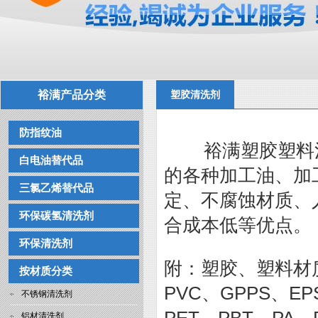
裕满产品分类
塑胶清洗剂
防指纹油
裕满塑胶塑料清
白电油替代品
的各种加工油、加
三氯乙烯替代品
定、不腐蚀材质、
环保碳氢清洗剂
合成本低等优点。
环保清洗剂
附：塑胶、塑料材质可
按材质分类
PVC、GPPS、EP
不锈钢清洗剂
铝材清洗剂