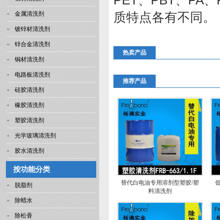
PET、PBT、PA
质特点各有不同。
金属清洗剂
镀锌材清洗剂
锌合金清洗剂
热卖产品
铜材清洗剂
电路板清洗剂
推荐产品
硅胶清洗剂
橡胶清洗剂
塑胶清洗剂
光学玻璃清洗剂
胶水清洗剂
按功能分类
替代白电油专用溶剂型塑胶/塑
脱脂剂
料清洗剂
除蜡水
除松香