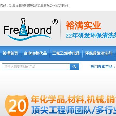
您好，欢迎光临深圳市裕满实业有限公司官方网站！
裕满实业
22年研发环保清
裕满首页
白电油替代品
三氯乙烯替代品
环保碳氢清洗剂
热门搜索产品：
脱脂剂