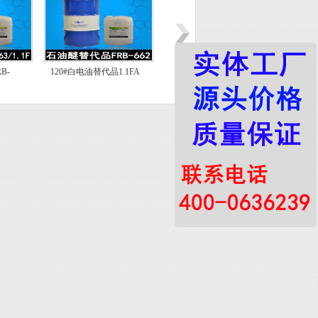
B-
120#白电油替代品1.1FA