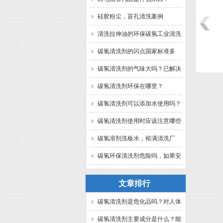
硅胶粉尘，盲孔清洗案例
清洗拉伸油的环保碳氢工业清洗
替代品FRB-
120#白电油替代品1.1FA
除油除蜡-替代三氯乙烯溶
剂？
碳氢清洗剂的闪点国家标准多
FRB-1.1F
剂清洗剂
少？
碳氢清洗剂的气味大吗？已解决
碳氢清洗剂环保在哪里？
碳氢清洗剂可以添加水使用吗？
碳氢清洗剂使用时应该注意哪些
问题？
碳氢溶剂洗板水，裕满清洗厂
家。
碳氢环保清洗剂危险吗，如果安
全规范使用？已解答。
文章排行
碳氢清洗剂是危化品吗？对人体
有害吗？裕满为你解答
碳氢清洗剂主要成分是什么？能