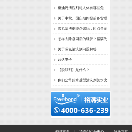
清洗什么污垢？已解决。
重油污清洗剂对人体有哪些危
害？裕满为你解答
关于中秋、国庆期间提前备货联
络函
碳氢清洗剂能点燃吗，闪点是多
少？已解答
怎样去除凝固后的硅胶？裕满为
你解答
关于碳氢清洗剂问题解答
台达电子
【脱脂剂】是什么？
你们公司的水基型清洗剂兑水比
例一般是多少？
裕满首页
清洗剂产品中心
解决方案