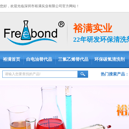
您好，欢迎光临深圳市裕满实业有限公司官方网站！
裕满实业
22年研发环保清
裕满首页
白电油替代品
三氯乙烯替代品
环保碳氢清洗剂
热门搜索产品：
脱脂剂