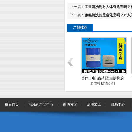
上一篇：
工业清洗剂对人体有危害吗？
下一篇：
碳氢清洗剂是危化品吗？对人
产品推荐
基弱碱性硅胶清
低泡除油水基碱性硅胶清洗
替代白电油溶剂型硅胶橡胶
WHC-2
剂WHC-5
表面擦拭清洗剂
裕满首页
清洗剂产品中心
解决方案
清洗加工
帮助中心