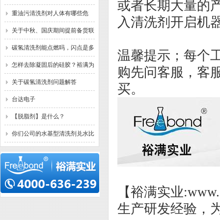
或者长期大量的
清洗什么污垢？已解决。
重油污清洗剂对人体有哪些危
入清洗剂开启机
害？裕满为你解答
关于中秋、国庆期间提前备货联
络函
碳氢清洗剂能点燃吗，闪点是多
温馨提示；每个
少？已解答
怎样去除凝固后的硅胶？裕满为
购先问客服，客
你解答
关于碳氢清洗剂问题解答
买。
台达电子
【脱脂剂】是什么？
你们公司的水基型清洗剂兑水比
例一般是多少？
【裕满实业:www.
生产研发经验，