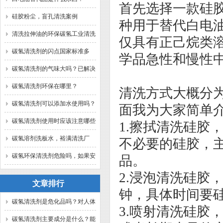
首先选择一款硅胶清
硅胶粉尘，盲孔清洗案例
种用于替代白电
清洗拉伸油的环保碳氢工业清洗
仅具有正己烷类
剂？
碳氢清洗剂的闪点国家标准多
学品急性和慢性
少？
碳氢清洗剂的气味大吗？已解决
碳氢清洗剂环保在哪里？
清洗方式大概分
碳氢清洗剂可以添加水使用吗？
面我为大家简单
碳氢清洗剂使用时应该注意哪些
1.
擦拭清洗硅胶
问题？
碳氢溶剂洗板水，裕满清洗厂
不必要的硅胶，
家。
碳氢环保清洗剂危险吗，如果安
品。
全规范使用？已解答。
2.
浸泡清洗硅胶
文章排行
钟，具体时间要
碳氢清洗剂是危化品吗？对人体
3.
喷射清洗硅胶
有害吗？裕满为你解答
碳氢清洗剂主要成分是什么？能