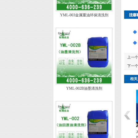
YML-003金属重油环保清洗剂
◆
◆
上一
下一
相关
YML-002B油墨清洗剂
基碱性镀锌清洗
高效除油水基碱性镀锌清洗
WHC-5
剂WP-751