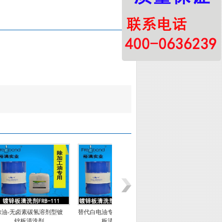
剂型镀
替代白电油专用溶剂型镀锌
低泡除油水基碱性镀锌清洗
板清洗剂
剂WHC-5