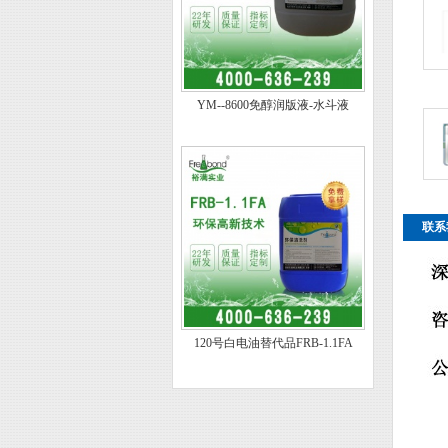
YM--8600免醇润版液-水斗液
联系
120号白电油替代品FRB-1.1FA