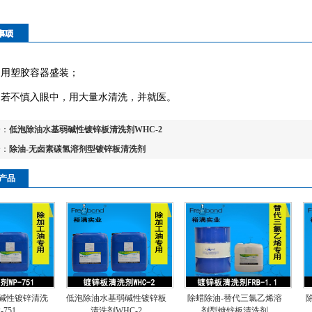
用塑胶容器盛装；
若不慎入眼中，用大量水清洗，并就医。
个：
低泡除油水基弱碱性镀锌板清洗剂WHC-2
个：
除油-无卤素碳氢溶剂型镀锌板清洗剂
产品
低泡除油水基弱碱性镀锌板
除蜡除油-替代三氯乙烯溶
除油-无卤素碳氢溶
清洗剂WHC-2
剂型镀锌板清洗剂
锌板清洗剂