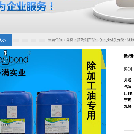
展示
当前位置：
首页
>
清洗剂产品中心
>
按材质分类
>
镀
低泡
类别
外观
气味
PH值
密度
规格