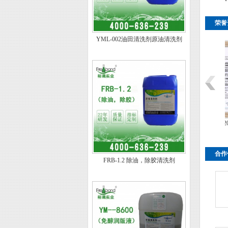
荣誉
YML-002油田清洗剂原油清洗剂
能减排出席嘉宾
深圳市裕满实业有限公司运
ISO 9001/2015荣誉证书
输证
合作
FRB-1.2 除油，除胶清洗剂