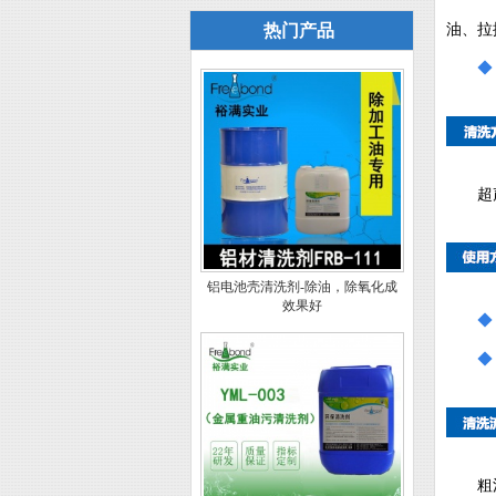
热门产品
油、拉
超
铝电池壳清洗剂-除油，除氧化成
效果好
◆
粗