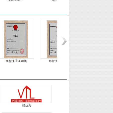
0类
商标注册证37类
危化品经营许可证
中国工
维达力