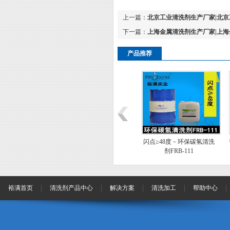
上一篇：
北京工业清洗剂生产厂家|北京
下一篇：
上海金属清洗剂生产厂家|上海
产品推荐
剂
除油水基中碱性环保清洗剂
闪点≥48度－环保碳氢清洗
替代白电油
WP-751
剂FRB-111
清洗剂FRB
裕满首页
清洗剂产品中心
解决方案
清洗加工
帮助中心