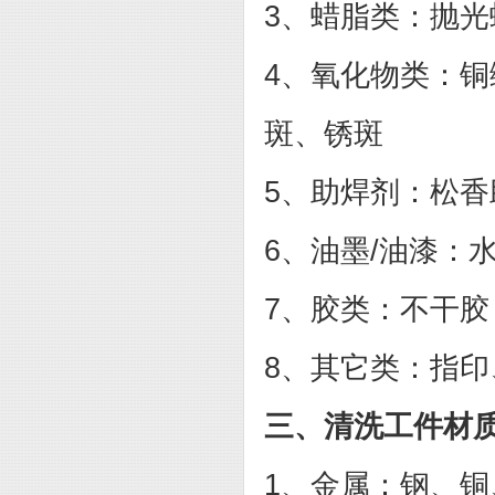
3
、蜡脂类：抛光
4
、氧化物类：铜
斑、锈斑
5
、助焊剂：松香
6
、油墨
/
油漆：
7
、胶类：
不干胶
8
、其它类：
指印
三、清洗工件材
1、金属：钢、