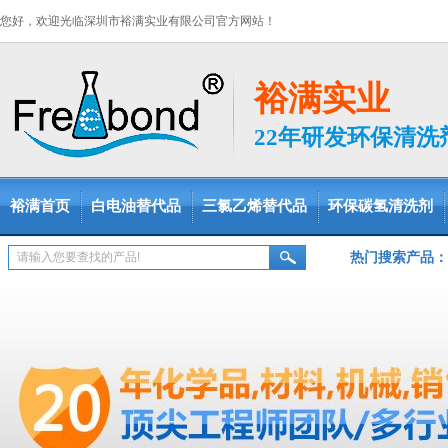
您好，欢迎光临深圳市裕满实业有限公司官方网站！
裕满实业
22年研发环保清
裕满首页
白电油替代品
三氯乙烯替代品
环保碳氢清洗剂
热门搜索产品：
脱脂剂