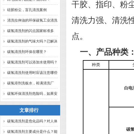
干胶
、指印、粉
硅胶粉尘，盲孔清洗案例
清洗力强、清洗
清洗拉伸油的环保碳氢工业清洗
剂？
碳氢清洗剂的闪点国家标准多
点。
少？
碳氢清洗剂的气味大吗？已解决
一、产品种类
碳氢清洗剂环保在哪里？
碳氢清洗剂可以添加水使用吗？
种类
碳氢清洗剂使用时应该注意哪些
问题？
碳氢溶剂洗板水，裕满清洗厂
白电
家。
碳氢环保清洗剂危险吗，如果安
全规范使用？已解答。
文章排行
碳氢清洗剂是危化品吗？对人体
碳
有害吗？裕满为你解答
碳氢清洗剂主要成分是什么？能