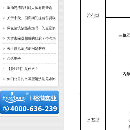
清洗什么污垢？已解决。
重油污清洗剂对人体有哪些危
溶剂型
害？裕满为你解答
关于中秋、国庆期间提前备货联
络函
碳氢清洗剂能点燃吗，闪点是多
三氯
少？已解答
怎样去除凝固后的硅胶？裕满为
你解答
关于碳氢清洗剂问题解答
台达电子
【脱脂剂】是什么？
丙
你们公司的水基型清洗剂兑水比
例一般是多少？
水基型