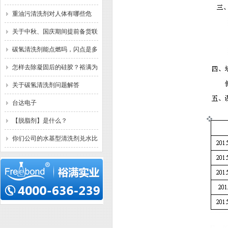
清洗什么污垢？已解决。
重油污清洗剂对人体有哪些危
害？裕满为你解答
关于中秋、国庆期间提前备货联
络函
碳氢清洗剂能点燃吗，闪点是多
少？已解答
怎样去除凝固后的硅胶？裕满为
你解答
关于碳氢清洗剂问题解答
台达电子
【脱脂剂】是什么？
你们公司的水基型清洗剂兑水比
例一般是多少？