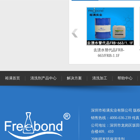
度－环保碳氢清洗
精密电子专用－环保碳氢清
去渍水替代品FRB-
RB-121
洗剂FRB-143
663/FRB-1.1F
裕满首页
清洗剂产品中心
解决方案
清洗加工
帮助中心
深圳市裕满实业有限公司 版权
销售热线：4000-636-239 传真：
公司地址：深圳市龙岗区坂田
合楼409、410
20年研发环保清洗剂