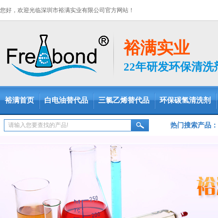
您好，欢迎光临深圳市裕满实业有限公司官方网站！
裕满实业
22年研发环保清
裕满首页
白电油替代品
三氯乙烯替代品
环保碳氢清洗剂
热门搜索产品：
脱脂剂