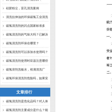
硅胶粉尘，盲孔清洗案例
清洗拉伸油的环保碳氢工业清洗
剂？
碳氢清洗剂的闪点国家标准多
少？
碳氢清洗剂的气味大吗？已解决
碳氢清洗剂环保在哪里？
碳氢清洗剂可以添加水使用吗？
碳氢清洗剂使用时应该注意哪些
问题？
碳氢溶剂洗板水，裕满清洗厂
家。
碳氢环保清洗剂危险吗，如果安
全规范使用？已解答。
文章排行
碳氢清洗剂是危化品吗？对人体
有害吗？裕满为你解答
碳氢清洗剂主要成分是什么？能